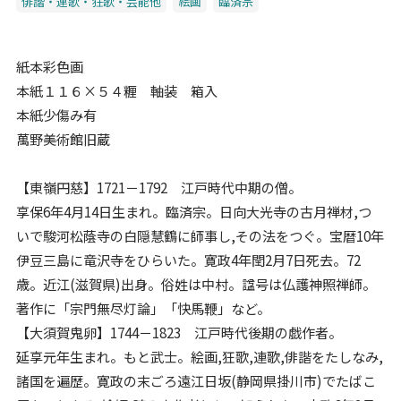
俳諧・連歌・狂歌・芸能他
絵画
臨済宗
紙本彩色画
本紙１１６×５４糎 軸装 箱入
本紙少傷み有
萬野美術館旧蔵
【東嶺円慈】1721－1792 江戸時代中期の僧。
享保6年4月14日生まれ。臨済宗。日向大光寺の古月禅材,つ
いで駿河松蔭寺の白隠慧鶴に師事し,その法をつぐ。宝暦10年
伊豆三島に竜沢寺をひらいた。寛政4年閏2月7日死去。72
歳。近江(滋賀県)出身。俗姓は中村。諡号は仏護神照禅師。
著作に「宗門無尽灯論」「快馬鞭」など。
【大須賀鬼卵】1744－1823 江戸時代後期の戯作者。
延享元年生まれ。もと武士。絵画,狂歌,連歌,俳諧をたしなみ,
諸国を遍歴。寛政の末ごろ遠江日坂(静岡県掛川市)でたばこ