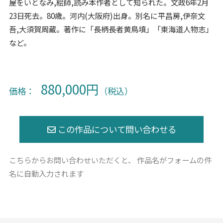
屋をいとなみ,絵師,読み本作者として知られた。文政6年2月
23日死去。80歳。河内(大阪府)出身。別名に平昌房,伊奈文
吾,大須賀周蔵。著作に「長柄長者黄鳥墳」「東海道人物志」
など。
880,000円
価格：
（税込）
こちらからお問い合わせいただくと、
作品名がフォームの件
名に自動入力されます