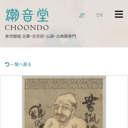
JP
EN
東京銀座
古筆・古写経・仏画・古典籍専門
一覧へ戻る