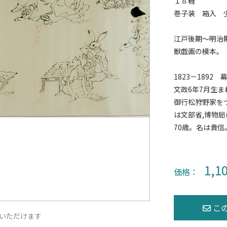
１８糎
巻子装 箱入 
江戸後期〜明治
獣戯画の模本。
1823－1892
文政6年7月生
御行松狩野家を
は文部省,博物局
70歳。名は貴
1,1
価格：
いただけます