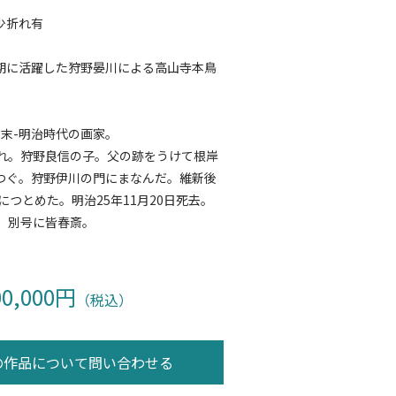
少折れ有
期に活躍した狩野晏川による高山寺本鳥
 幕末-明治時代の画家。
まれ。狩野良信の子。父の跡をうけて根岸
つぐ。狩野伊川の門にまなんだ。維新後
につとめた。明治25年11月20日死去。
信。別号に皆春斎。
00,000円
（税込）