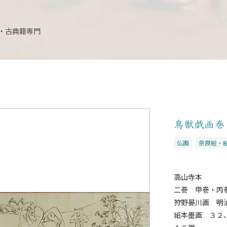
・古典籍専門
鳥獣戯画
仏画
奈良絵・
高山寺本
二巻 甲巻・丙
狩野晏川画 明
紙本墨画 ３２