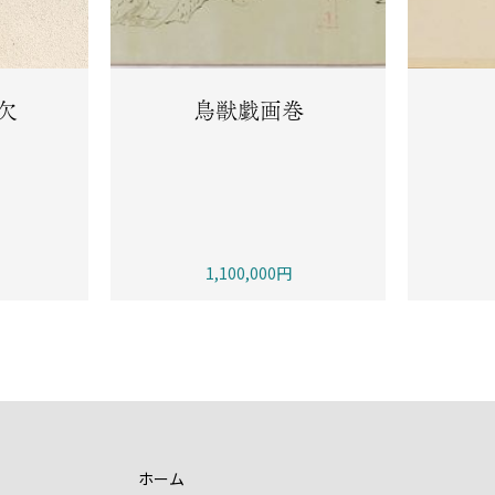
欠
鳥獣戯画巻
1,100,000円
ホーム