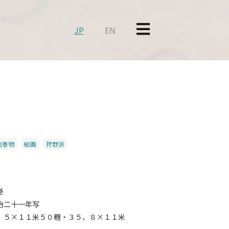
JP
EN
巻
絵巻物
絵画
狩野派
巻
治二十一年写
、５×１１米５０糎・３５、８×１１米