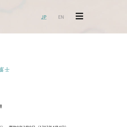
JP
EN
富士
糎