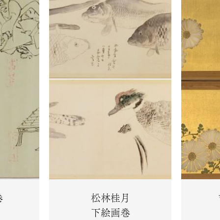
巻
松林桂月
下絵画巻