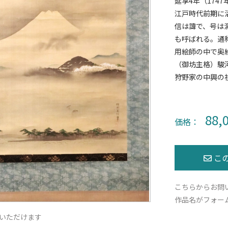
延享4年（1747
江戸時代前期に
信は諱で、号は
も呼ばれる。通
用絵師の中で奥
（御坊主格）駿
狩野家の中興の
88,
価格：
こちらからお問
作品名がフォー
いただけます