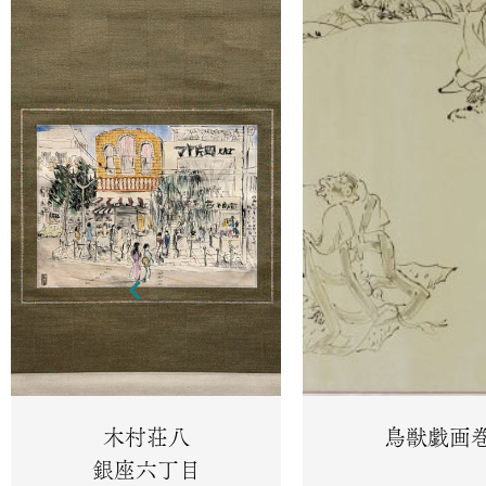
木村荘八
鳥獣戯画
銀座六丁目