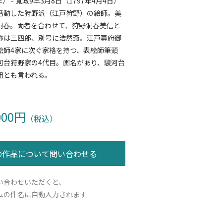
年） - 寛政9年3月8日（1797年4月4日）
活動した狩野派（江戸狩野）の絵師。美
洞春。両者を合わせて、狩野洞春美信と
称は三四郎、別号に浩然斎。江戸幕府御
絵師4家に次ぐ家格を持つ、表絵師筆頭
河台狩野家の4代目。画名があり、駿河台
祖とも言われる。
000円
（税込）
い合わせいただくと、
ムの件名に自動入力されます