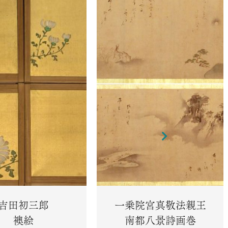
吉田初三郎
一乗院宮真敬法親王
襖絵
南都八景詩画巻