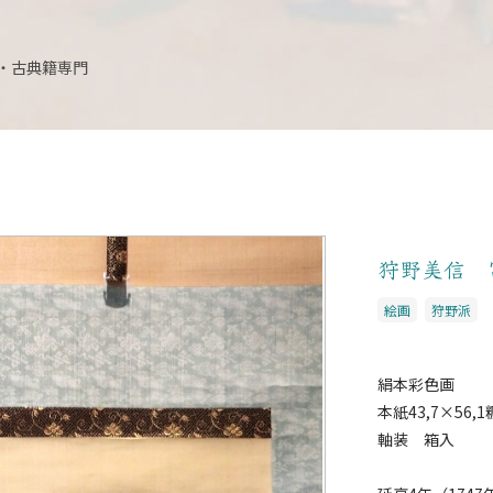
・古典籍専門
狩野美信 
絵画
狩野派
絹本彩色画
本紙43,7×56,1
軸装 箱入