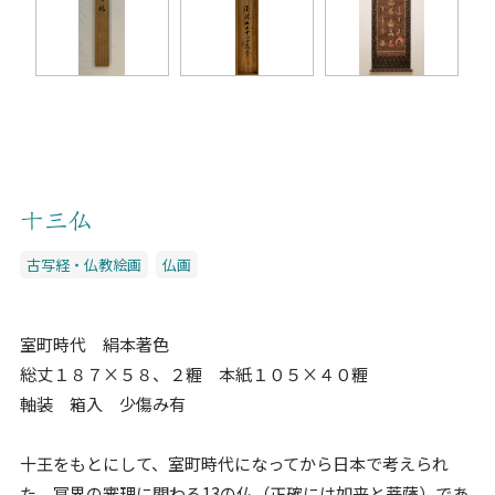
十三仏
古写経・仏教絵画
仏画
室町時代 絹本著色
総丈１８７×５８、２糎 本紙１０５×４０糎
軸装 箱入 少傷み有
十王をもとにして、室町時代になってから日本で考えられ
た、冥界の審理に関わる13の仏（正確には如来と菩薩）であ