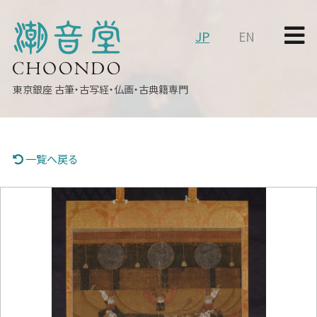
JP
EN
東京銀座
古筆・古写経・仏画・古典籍専門
一覧へ戻る