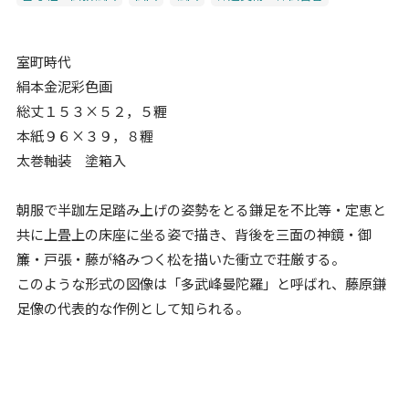
室町時代
絹本金泥彩色画
総丈１５３×５２，５糎
本紙９６×３９，８糎
太巻軸装 塗箱入
朝服で半跏左足踏み上げの姿勢をとる鎌足を不比等・定恵と
共に上畳上の床座に坐る姿で描き、背後を三面の神鏡・御
簾・戸張・藤が絡みつく松を描いた衝立で荘厳する。
このような形式の図像は「多武峰曼陀羅」と呼ばれ、藤原鎌
足像の代表的な作例として知られる。