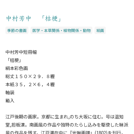
中村芳中 「桔梗」
季節の書画
医学・本草関係・植物関係・動物
絵画
中村芳中短冊幅
「桔梗」
絹本彩色画
総丈１５０×２９．８糎
本紙３５，２×６，４糎
軸装
箱入
江戸後期の画家。京都に生まれ,のち大坂に住む。号は温知
堂,担板漢。南画風の作品や独特のたらし込みを駆使した琳派
風の作品を残す。江戸滞在中に『光琳画譜』(1802)を刊行。