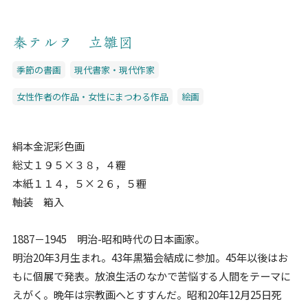
秦テルヲ 立雛図
季節の書画
現代書家・現代作家
女性作者の作品・女性にまつわる作品
絵画
絹本金泥彩色画
総丈１９５×３８，４糎
本紙１１４，５×２６，５糎
軸装 箱入
1887－1945 明治-昭和時代の日本画家。
明治20年3月生まれ。43年黒猫会結成に参加。45年以後はお
もに個展で発表。放浪生活のなかで苦悩する人間をテーマに
えがく。晩年は宗教画へとすすんだ。昭和20年12月25日死