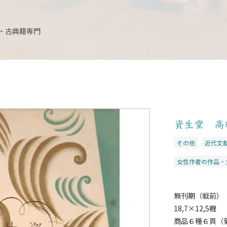
・古典籍専門
資生堂 高
その他
近代文
女性作者の作品・
無刊期（戦前）
18,7×12,5糎
商品６種６頁（