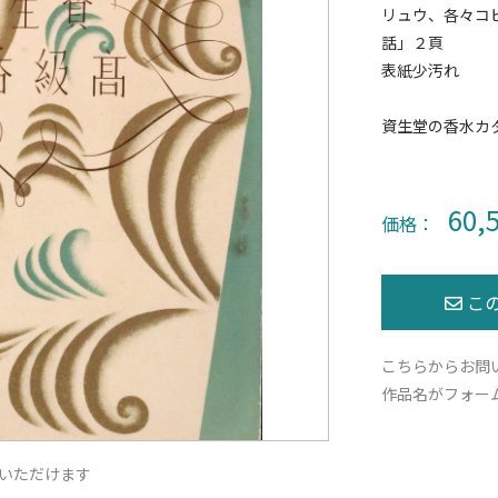
リュウ、各々コ
話」２頁
表紙少汚れ
資生堂の香水カ
60,
価格：
こちらからお問
作品名がフォー
いただけます