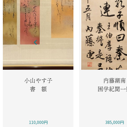
小山やす子
内藤湖南
書 額
困学紀聞一
110,000円
385,000円