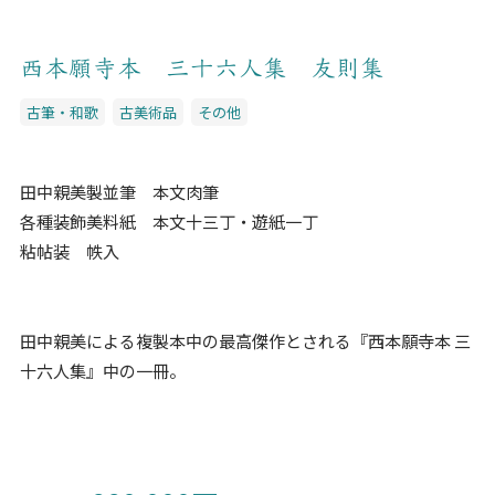
西本願寺本 三十六人集 友則集
古筆・和歌
古美術品
その他
田中親美製並筆 本文肉筆
各種装飾美料紙 本文十三丁・遊紙一丁
粘帖装 帙入
田中親美による複製本中の最高傑作とされる『西本願寺本 三
十六人集』中の一冊。