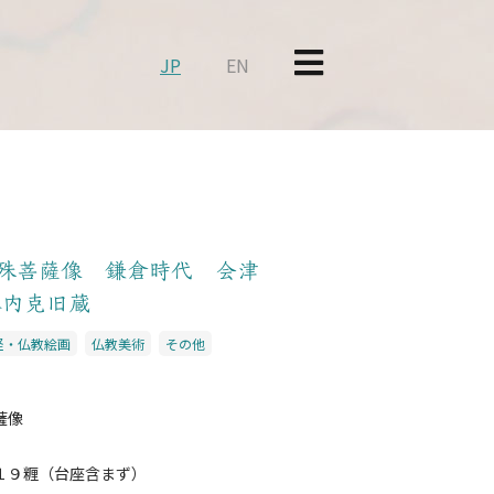
JP
EN
殊菩薩像 鎌倉時代 会津
木内克旧蔵
経・仏教絵画
仏教美術
その他
薩像
１９糎（台座含まず）