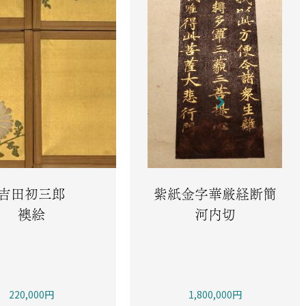
吉田初三郎
紫紙金字華厳経断簡
襖絵
河内切
220,000円
1,800,000円