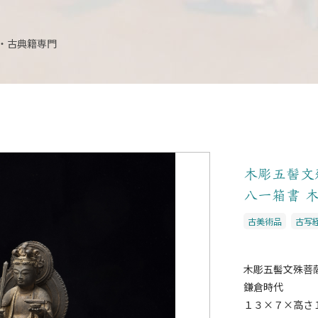
・古典籍専門
木彫五髻文
八一箱書 
古美術品
古写
木彫五髻文殊菩
鎌倉時代
１３×７×高さ