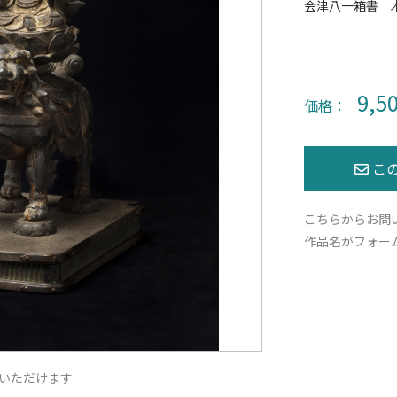
会津八一箱書 
9,5
価格：
こちらからお問
作品名がフォー
いただけます