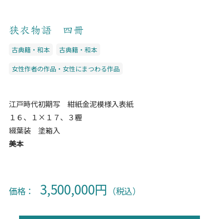
狭衣物語 四冊
古典籍・和本
古典籍・和本
女性作者の作品・女性にまつわる作品
江戸時代初期写 紺紙金泥模様入表紙
１６、１×１７、３糎
綴葉装 塗箱入
美本
3,500,000円
価格：
（税込）