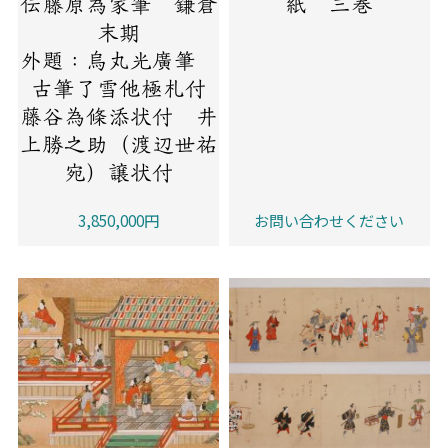
伝藤原為家筆 鎌倉
紙 三巻
末期
外題：烏丸光廣筆
古筆了雪他極札付
藤谷為條添状付 井
上勝之助（渡辺世祐
宛）譲状付
3,850,000円
お問い合わせください