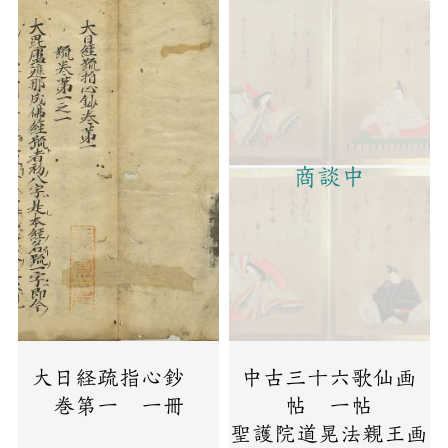
商談中
大日経疏指心鈔
中古三十六歌仙画
巻第一 一冊
帖 一帖
聖護院道晃法親王画