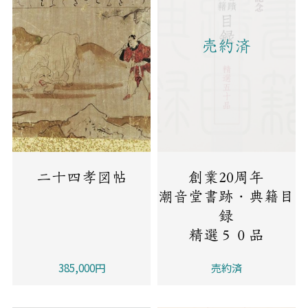
売約済
二十四孝図帖
創業20周年
潮音堂書跡・典籍目
録
精選５０品
385,000円
売約済