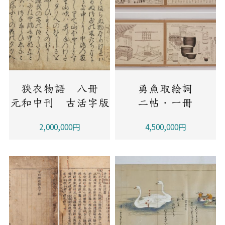
狭衣物語 八冊
勇魚取絵詞
元和中刊 古活字版
二帖・一冊
2,000,000円
4,500,000円