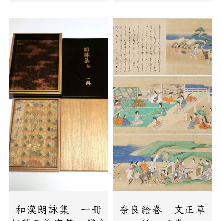
和漢朗詠集 一冊
奈良絵巻 文正草