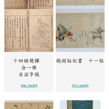
十四経発揮
砲術秘伝書 十一帖
合一冊
古活字版
990,000円
550,000円