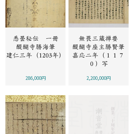
悉曇秘伝 一冊
無畏三蔵禅要
醍醐寺勝海筆
醍醐寺座主勝賢筆
建仁三年（1203年）
嘉応二年（１１７
０）写
286,000円
2,200,000円