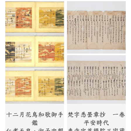
十二月花鳥和歌御手
梵字悉曇章抄 一巻
鑑
平安時代
仁孝天皇・淑子内親
東寺宝菩提院三密蔵