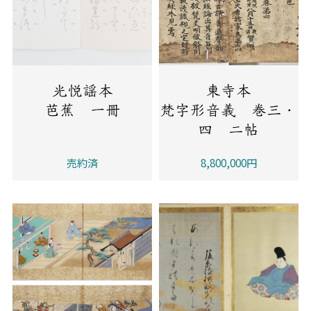
光悦謡本
東寺本
芭蕉 一冊
梵字形音義 巻三・
四 二帖
売約済
8,800,000円