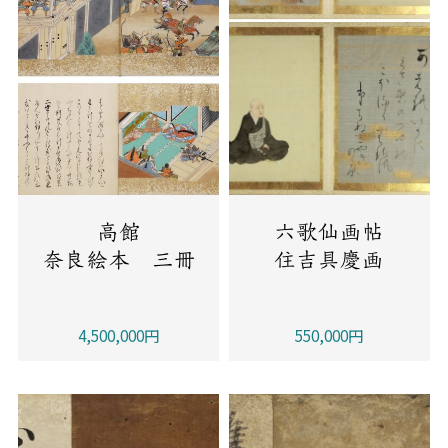
高館
六歌仙画帖
奈良絵本 三冊
住吉具慶画
4,500,000円
550,000円