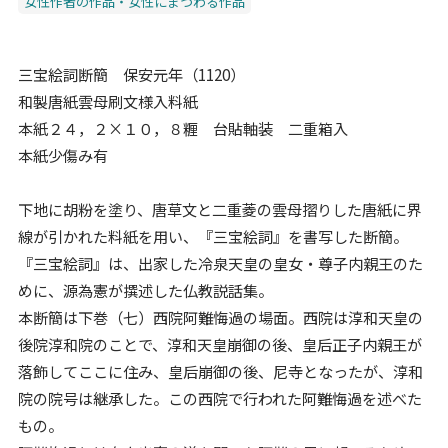
女性作者の作品・女性にまつわる作品
三宝絵詞断簡 保安元年（1120）
和製唐紙雲母刷文様入料紙
本紙２４，２×１０，８糎 台貼軸装 二重箱入
本紙少傷み有
下地に胡粉を塗り、唐草文と二重菱の雲母摺りした唐紙に界
線が引かれた料紙を用い、『三宝絵詞』を書写した断簡。
『三宝絵詞』は、出家した冷泉天皇の皇女・尊子内親王のた
めに、源為憲が撰述した仏教説話集。
本断簡は下巻（七）西院阿難悔過の場面。西院は淳和天皇の
後院淳和院のことで、淳和天皇崩御の後、皇后正子内親王が
落飾してここに住み、皇后崩御の後、尼寺となったが、淳和
院の院号は継承した。この西院で行われた阿難悔過を述べた
もの。