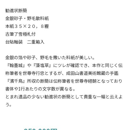
勧進状断簡
金銀砂子・野毛散料紙
本紙３５×２０，８糎
古筆了雪極札付
台貼軸装 二重箱入
金銀の箔や砂子、野毛を撒いた料紙が美しい。
『翰墨城』や『藻塩草』にツレが確認でき、本作と同じく伝
称筆者を世尊寺行忠とするが、成田山書道美術館蔵の手鑑
『濱千鳥』所収の断簡は伝称筆者を世尊寺経朝となっており
書体や1行あたりの文字数が異なる。
とまれ遺品の少ない勧進状の断簡として貴重な一幅と云えよ
う。