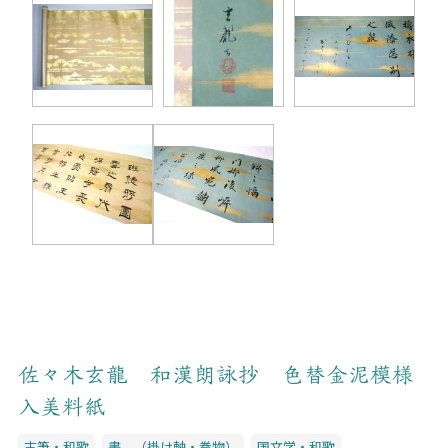
佐々木玄龍 和漢朗詠抄 色替金泥模様
入美料紙
古筆・和歌
書 （掛け軸・巻物）
国文学・和歌