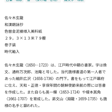
佐々木玄龍
和漢朗詠抄
色替金泥模様入美料紙
２９，３×１３米７９糎
巻子装
時代箱入
佐々木玄龍〈1650―1723〉は、江戸時代中期の書家。字は煥
文、通称万次郎、池庵と号した。当代唐様書道の第一人者で
あった細井広沢〈1658-1736〉の門下。書をもって江戸幕府
に仕え、天和・正徳・享保年間の朝鮮使節来航の際には答書
を作成した。また自らも英一蝶〈1653-1724〉や榎本其角
〈1661-1707〉を育成した。弟文山〈淵龍・1659-1735〉も唐
様の名手と謳われた。