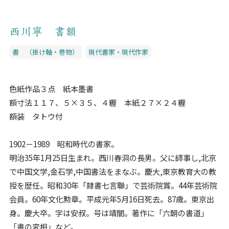
西川寧 書額
書 （掛け軸・巻物）
現代書家・現代作家
色紙作品３点 紙本墨書
額寸法１１７、５×３５、４糎 本紙２７×２４糎
額装 タトウ付
1902－1989 昭和時代の書家。
明治35年1月25日生まれ。西川春洞の長男。父に師事し,北京
で中国文学,金石学,中国書法をまなぶ。慶大,東京教育大の教
授を歴任。昭和30年「隷書七言聯」で芸術院賞。44年芸術院
会員。60年文化勲章。平成元年5月16日死去。87歳。東京出
身。慶大卒。字は安叔。号は靖闇。著作に「六朝の書道」
「書の変相」など。