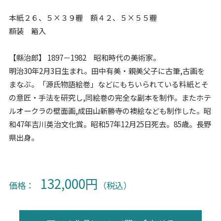
本紙２６、５×３９糎 額４２、５×５５糎
額装 箱入
【縣治郎】 1897－1982 昭和時代の美術家。
明治30年2月3日生まれ。田中有美・親美父子に古筆,古画を
まなぶ。「源氏物語絵巻」などにもちいられている料紙とそ
の意匠・手法を研究し,同絵巻の完全な副本を制作。またホテ
ルオークラの壁面画,成田山新勝寺の襖絵なども制作した。昭
和47年吉川英治文化賞。昭和57年12月25日死去。85歳。長野
県出身。
132,000円
価格：
（税込）