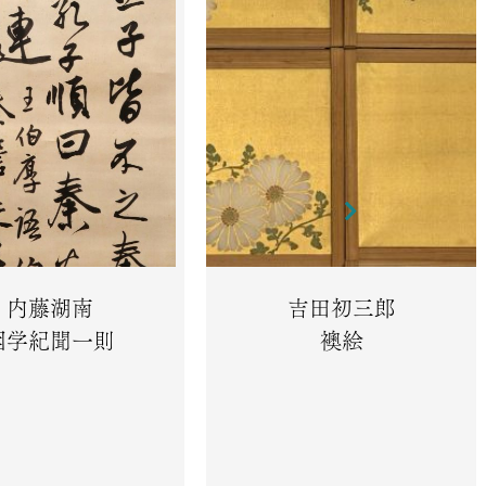
内藤湖南
吉田初三郎
困学紀聞一則
襖絵