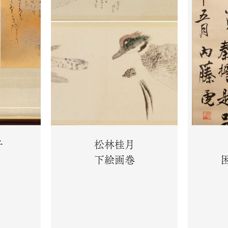
子
松林桂月
下絵画巻