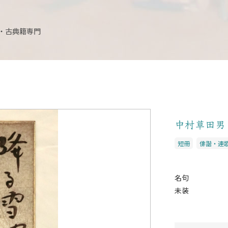
・古典籍専門
中村草田
短冊
俳諧・連
名句
未装