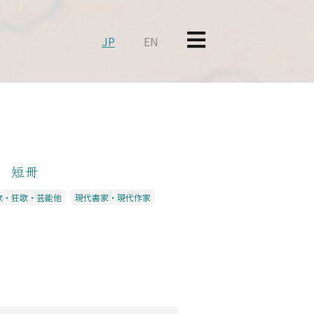
JP
EN
男 短冊
歌・狂歌・芸能他
現代書家・現代作家