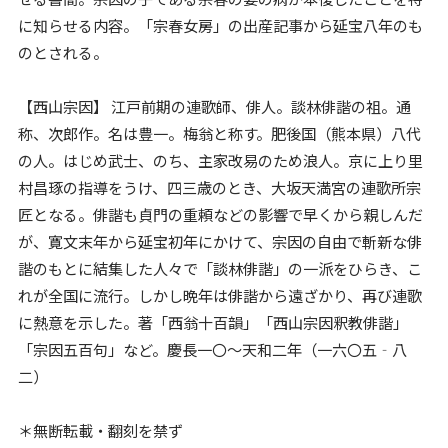
に知らせる内容。「宗春女房」の出産記事から延宝八年のも
のとされる。
【西山宗因】 江戸前期の連歌師、俳人。談林俳諧の祖。通
称、次郎作。名は豊一。梅翁と称す。肥後国（熊本県）八代
の人。はじめ武士、のち、主家改易のため浪人。京に上り里
村昌琢の指導をうけ、四三歳のとき、大坂天満宮の連歌所宗
匠となる。俳諧も貞門の重頼などの影響で早くから親しんだ
が、寛文末年から延宝初年にかけて、宗因の自由で斬新な俳
諧のもとに結集した人々で「談林俳諧」の一派をひらき、こ
れが全国に流行。しかし晩年は俳諧から遠ざかり、再び連歌
に熱意を示した。著「西翁十百韻」「西山宗因釈教俳諧」
「宗因五百句」など。慶長一〇～天和二年（一六〇五‐八
二）
＊無断転載・翻刻を禁ず