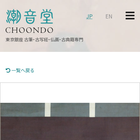
JP
EN
東京銀座
古筆・古写経・仏画・古典籍専門
一覧へ戻る