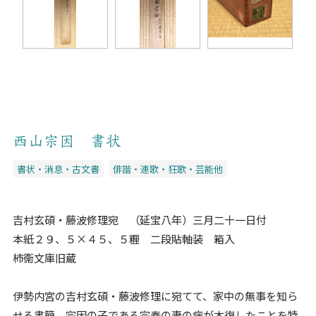
西山宗因 書状
書状・消息・古文書
俳諧・連歌・狂歌・芸能他
吉村玄碩・藤波修理宛 （延宝八年）三月二十一日付
本紙２９、５×４５、５糎 二段貼軸装 箱入
柿衞文庫旧蔵
伊勢内宮の吉村玄碩・藤波修理に宛てて、家中の無事を知ら
せる書簡。宗因の子である宗春の妻の病が本復したことを特