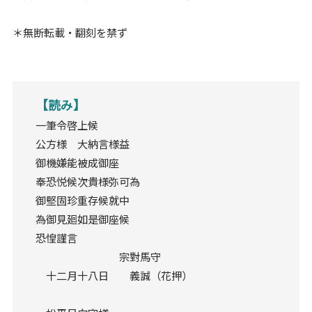
＊無断転載・翻刻を禁ず
【読み】
一筆令啓上候
公方様 大納言様益
御機嫌能被成御座
奉恐悦候次貴様弥可為
御堅固珍重存候就中
為御見廻如是御座候
恐惶謹言
宗對馬守
十二月十八日 義誠（花押）