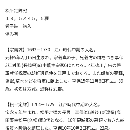
松平定輝宛
１８，５×４５，５糎
巻子装 箱入
傷み有
【宗義誠】1692－1730 江戸時代中期の大名。
元禄5年2月15日生まれ。宗義真の子。兄義方の跡をつぎ享保
3年対馬 (長崎県)府中藩主宗家6代となる。4年徳川吉宗の将
軍就任祝賀の朝鮮通信使を江戸までおくる。また朝鮮の薬種,
禽獣,草木などを将軍に献上した。享保15年11月6日死去。39
歳。初名は方誠。通称は式部。
【松平定輝】1704－1725 江戸時代中期の大名。
宝永元年生まれ。松平定逵の長男。享保3年越後 (新潟県)高
田藩主松平(久松)家3代となる。10年頸城郡の幕領でおきた越
後質地騒動を鎮圧した。享保10年10月2日死去。22歳。