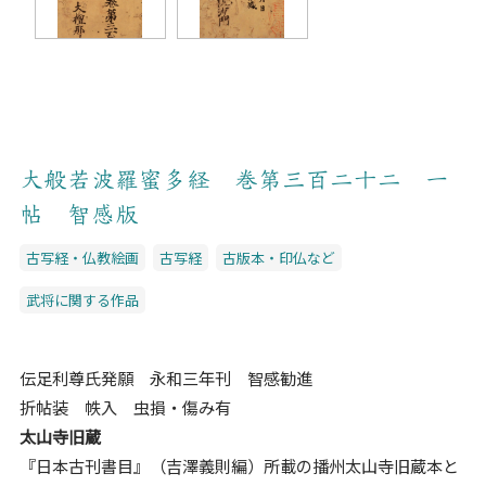
大般若波羅蜜多経 巻第三百二十二 一
帖 智感版
古写経・仏教絵画
古写経
古版本・印仏など
武将に関する作品
伝足利尊氏発願 永和三年刊 智感勧進
折帖装 帙入 虫損・傷み有
太山寺旧蔵
『日本古刊書目』（吉澤義則編）所載の播州太山寺旧蔵本と