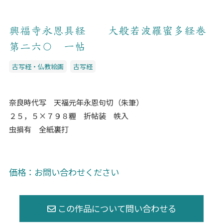
興福寺永恩具経 大般若波羅蜜多経巻
第二六〇 一帖
古写経・仏教絵画
古写経
奈良時代写 天福元年永恩句切（朱筆）
２５，５×７９８糎 折帖装 帙入
虫損有 全紙裏打
価格：お問い合わせください