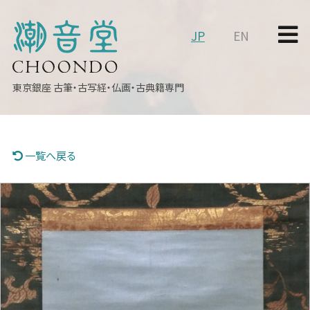
JP
EN
東京銀座
古筆・古写経・仏画・古典籍専門
一覧へ戻る