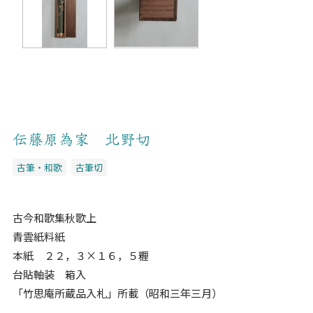
伝藤原為家 北野切
古筆・和歌
古筆切
古今和歌集秋歌上
青雲紙料紙
本紙 ２２，３×１６，５糎
台貼軸装 箱入
「竹思庵所蔵品入札」所載（昭和三年三月）