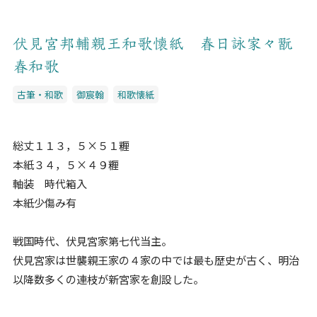
伏見宮邦輔親王和歌懐紙 春日詠家々翫
春和歌
古筆・和歌
御宸翰
和歌懐紙
総丈１１３，５×５１糎
本紙３４，５×４９糎
軸装 時代箱入
本紙少傷み有
戦国時代、伏見宮家第七代当主。
伏見宮家は世襲親王家の４家の中では最も歴史が古く、明治
以降数多くの連枝が新宮家を創設した。