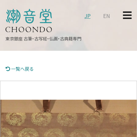
JP
EN
東京銀座
古筆・古写経・仏画・古典籍専門
一覧へ戻る