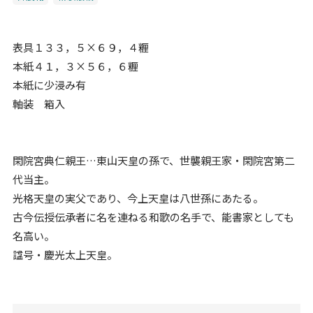
表具１３３，５×６９，４糎
本紙４１，３×５６，６糎
本紙に少浸み有
軸装 箱入
閑院宮典仁親王…東山天皇の孫で、世襲親王家・閑院宮第二
代当主。
光格天皇の実父であり、今上天皇は八世孫にあたる。
古今伝授伝承者に名を連ねる和歌の名手で、能書家としても
名高い。
諡号・慶光太上天皇。