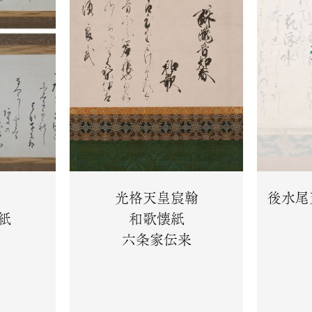
光格天皇宸翰
後水尾
紙
和歌懐紙
六条家伝来