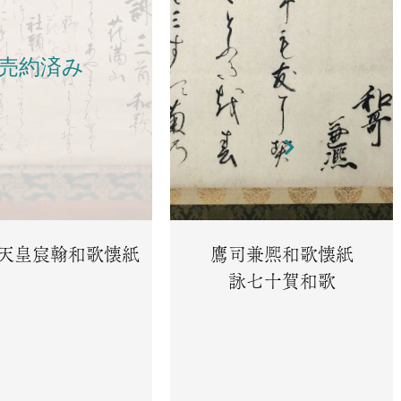
売約済み
天皇宸翰和歌懐紙
鷹司兼熈和歌懐紙
詠七十賀和歌