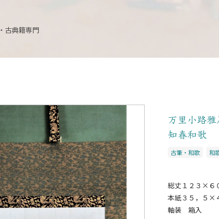
・古典籍専門
万里小路雅
知春和歌
古筆・和歌
和
総丈１２３×６
本紙３５，５×
軸装 箱入