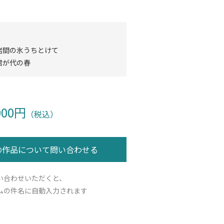
岩間の氷うちとけて
君が代の春
000円
（税込）
い合わせいただくと、
ムの件名に自動入力されます