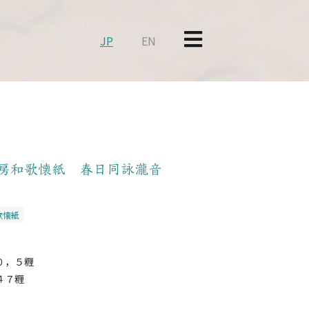
JP
EN
房和歌懐紙 春日同詠瀧音
歌懐紙
０，５糎
４７糎