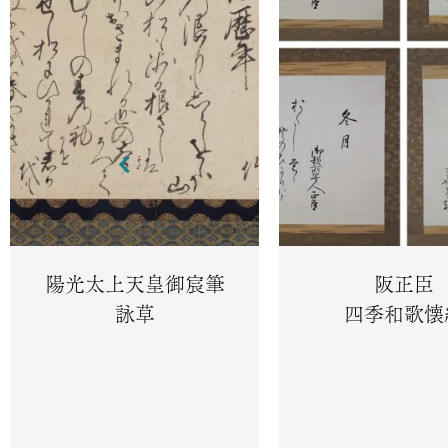
陽光太上天皇御宸筆
阪正臣
詠草
四季和歌懐