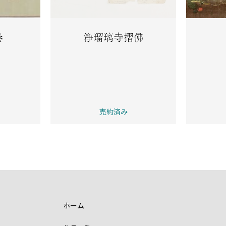
巻
浄瑠璃寺摺佛
売約済み
ホーム