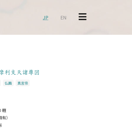
JP
EN
・摩利支天諸尊図
仏画
真言宗
０糎
損有）
有