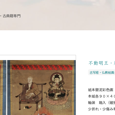
・古典籍専門
不動明王
古写経・仏教絵画
紙本銀泥彩色画
本紙各９０×４
軸装 箱入（破
少折れ・少傷み