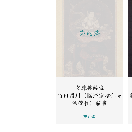
売約済
文殊菩薩像
竹田頴川（臨済宗建仁寺
派管長）箱書
売約済