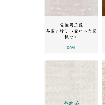
愛染明王像
非常に珍しい変わった図
様です
商談中
売約済