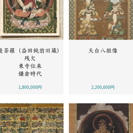
曼荼羅（益田鈍翁旧蔵）
天台八祖像
残欠
東寺伝来
鎌倉時代
1,800,000円
2,200,000円