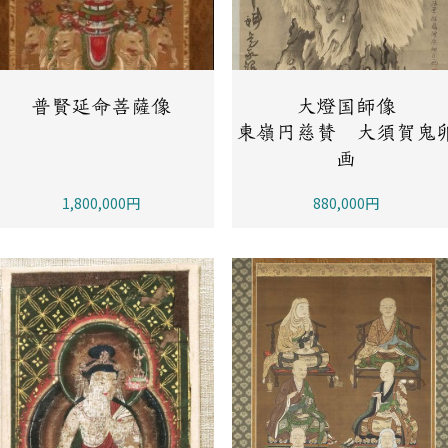
普賢延命菩薩像
大燈国師像
東嶺円慈賛 大須賀鬼
画
1,800,000円
880,000円