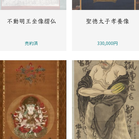
不動明王坐像摺仏
聖徳太子孝養像
売約済
330,000円