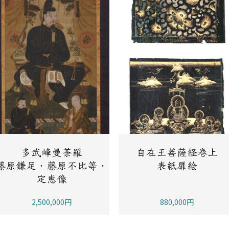
多武峰曼荼羅
自在王菩薩経巻上
藤原鎌足・藤原不比等・
表紙扉絵
定恵像
2,500,000円
880,000円