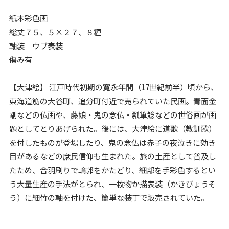
紙本彩色画
総丈７５、５×２７、８糎
軸装 ウブ表装
傷み有
【大津絵】 江戸時代初期の寛永年間（17世紀前半）頃から、
東海道筋の大谷町、追分町付近で売られていた民画。青面金
剛などの仏画や、藤娘・鬼の念仏・瓢箪鯰などの世俗画が画
題としてとりあげられた。後には、大津絵に道歌（教訓歌）
を付したものが登場したり、鬼の念仏は赤子の夜泣きに効き
目があるなどの庶民信仰も生まれた。旅の土産として普及し
たため、合羽刷りで輪郭をかたどり、細部を手彩色するとい
う大量生産の手法がとられ、一枚物か描表装（かきびょうそ
う）に細竹の軸を付けた、簡単な装丁で販売されていた。