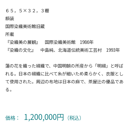
６５，５×３２，３糎
額装
国際染織美術館旧蔵
所載
『染織美の展観』 国際染織美術館 1986年
『染織の文化』 中島純、北海道伝統美術工芸村 1993年
蓮の花を織った綴織で、中国明朝の所産から「明綴」と呼ば
れる。日本の綴織に比べて糸が細いため柔らかく、衣服とし
て使用された。周辺の布地は日本の麻で、茶屋辻の優品であ
る。
1,200,000円
価格：
（税込）