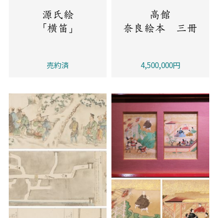
源氏絵
高館
「横笛」
奈良絵本 三冊
売約済
4,500,000円