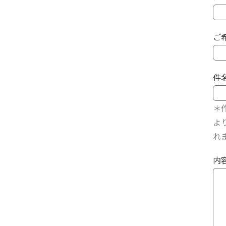
ご
件
＊
よ
れ
内