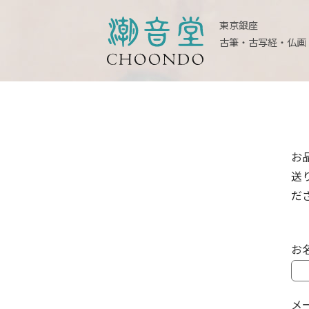
東京銀座
古筆・古写経・仏画
お
送
だ
お
メ