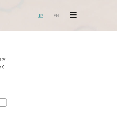
JP
EN
りお
承く