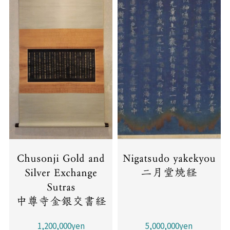
Chusonji Gold and
Nigatsudo yakekyou
Silver Exchange
二月堂焼経
Sutras
中尊寺金銀交書経
1,200,000yen
5,000,000yen