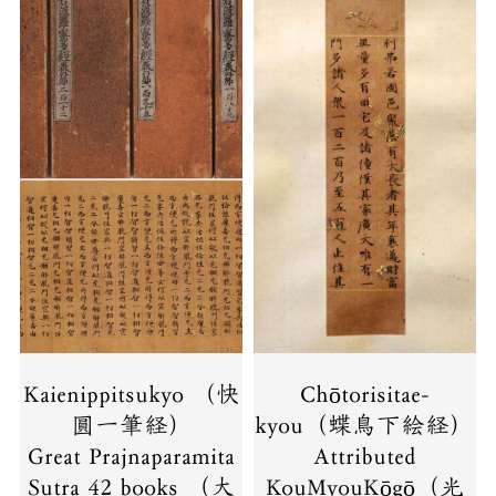
Kaienippitsukyo （快
Chōtorisitae-
圓一筆経）
kyou（蝶鳥下絵経）
Great Prajnaparamita
Attributed
Sutra 42 books （大
KouMyouKōgō（光