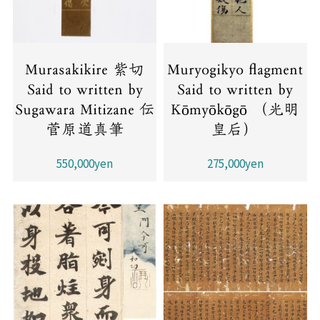
Murasakikire 紫切
Muryogikyo flagment
Said to written by
Said to written by
Sugawara Mitizane 伝
Kōmyōkōgō （光明
菅原道真筆
皇后）
550,000yen
275,000yen