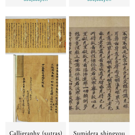
Calligraphy (sutras)
Sumidera shingyou