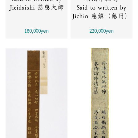
Jieidaishi 慈恵大師
Said to written by
Jichin 慈鎮（慈円）
180,000yen
220,000yen