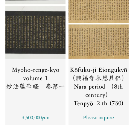
Myoho-renge-kyo
Kōfuku-ji Eiongukyō
volume 1
（興福寺永恩具経）
妙法蓮華経 巻第一
Nara period （8th
century）
Tenpyō ２th (730)
3,500,000yen
Please inquire