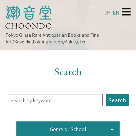
JP
EN
Tokyo Ginza
Rare Antiquarian Books and Fine
Art（Kakejiku,Folding screen,Makie,etc）
Search
Genre or School