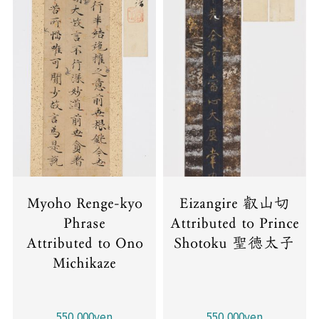
Myoho Renge-kyo
Eizangire 叡山切
Phrase
Attributed to Prince
Attributed to Ono
Shotoku 聖徳太子
Michikaze
550,000yen
550,000yen