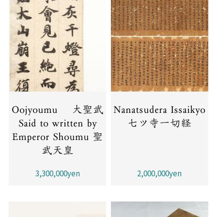
Oojyoumu 大聖武
Nanatsudera Issaikyo
Said to written by
七ツ寺一切経
Emperor Shoumu 聖
武天皇
3,300,000yen
2,000,000yen