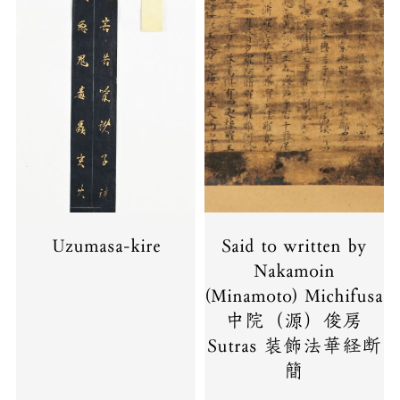
Uzumasa-kire
Said to written by
Nakamoin
(Minamoto) Michifusa
中院（源）俊房
Sutras 装飾法華経断
簡