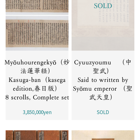
SOLD
Myōuhourengekyō（妙
Cyuuzyoumu （中
法蓮華経）
聖武）
Kasuga-ban（kasega
Said to written by
edition,春日版）
Syōmu emperor （聖
8 scrolls, Complete set
武天皇）
3,850,000yen
SOLD