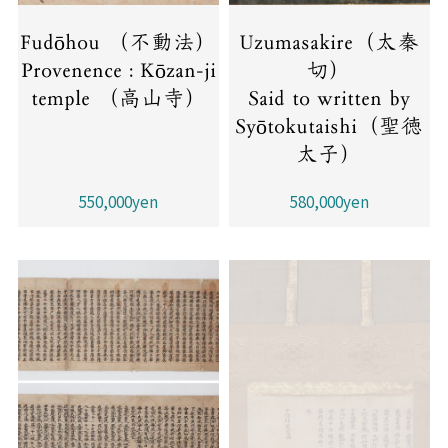
Fudōhou （不動法）
Uzumasakire（太秦
Provenence : Kōzan-ji
切）
temple （高山寺）
Said to written by
Syōtokutaishi（聖徳
太子）
550,000yen
580,000yen