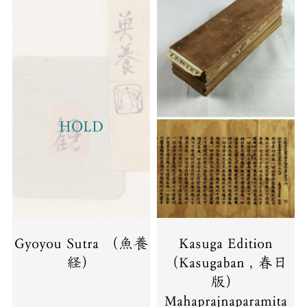
HOLD
Gyoyou Sutra （魚養
Kasuga Edition
経）
（Kasugaban , 春日
版）
Mahaprajnaparamita