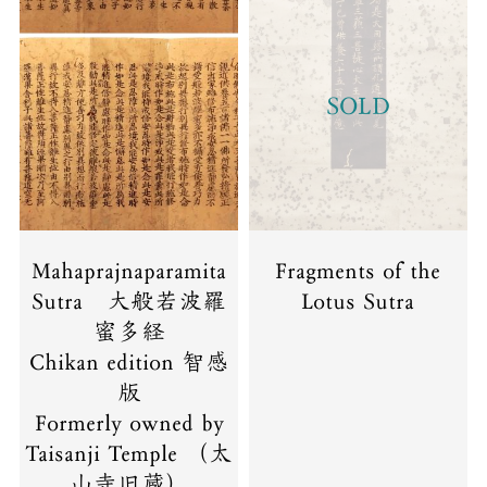
SOLD
Mahaprajnaparamita
Fragments of the
Sutra 大般若波羅
Lotus Sutra
蜜多経
Chikan edition 智感
版
Formerly owned by
Taisanji Temple （太
山寺旧蔵）