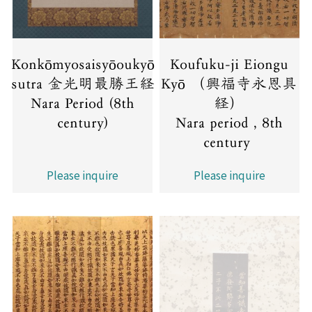
Konkōmyosaisyōoukyō
Koufuku-ji Eiongu
sutra 金光明最勝王経
Kyō （興福寺永恩具
Nara Period (8th
経）
century)
Nara period , 8th
century
Please inquire
Please inquire