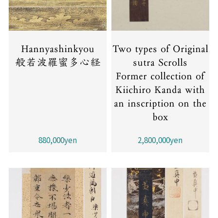
Hannyashinkyou
Two types of Original
般若波羅蜜多心経
sutra Scrolls
Former collection of
Kiichiro Kanda with
an inscription on the
box
880,000yen
2,800,000yen