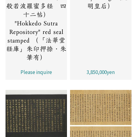
般若波羅蜜多経 四
明皇后）
十二帖）
"Hokkedo Sutra
Repository" red seal
stamped （「法華堂
経庫」朱印押捺・朱
筆有）
Please inquire
3,850,000yen