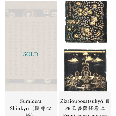
SOLD
Sumidera
Zizaioubosatsukyō 自
Shinkyō（隅寺心
在王菩薩経巻上
経）
Front cover picture