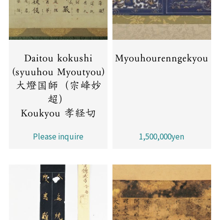
Daitou kokushi
Myouhourenngekyou
(syuuhou Myoutyou)
大燈国師（宗峰妙
超）
Koukyou 孝経切
Please inquire
1,500,000yen