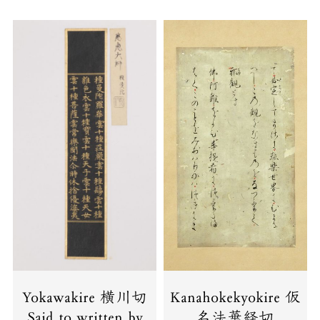
Yokawakire 横川切
Kanahokekyokire 仮
Said to written by
名法華経切