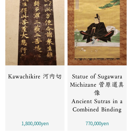
Kawachikire 河内切
Statue of Sugawara
Michizane 菅原道真
像
Ancient Sutras in a
Combined Binding
1,800,000yen
770,000yen