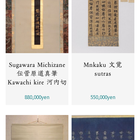
Sugawara Michizane
Mnkaku 文覚
伝菅原道真筆
sutras
Kawachi kire 河内切
880,000yen
550,000yen